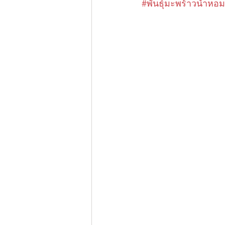
#พันธุ์มะพร้าวน้ำหอม