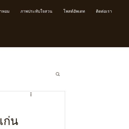
้ำหอม
ภาพประทับใจสวน
โพสต์อัพเดท
ติดต่อเรา
แก่น