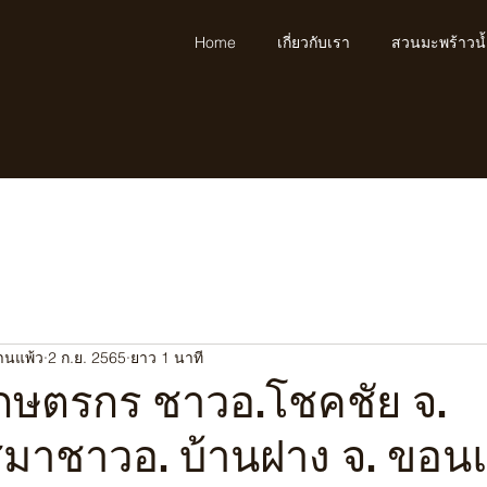
Home
เกี่ยวกับเรา
สวนมะพร้าวน
้านแพ้ว
2 ก.ย. 2565
ยาว 1 นาที
ษตรกร ชาวอ.โชคชัย จ.
มาชาวอ. บ้านฝาง จ. ขอน