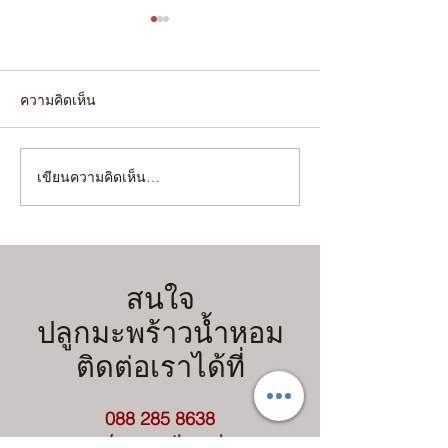
ความคิดเห็น
เขียนความคิดเห็น…
4 เทคนิคขั้นตอน เตรียม
"ยกร่อง" หรือ "ไม่
สวนมะพร้าวน้ำหอมรับฝน
เลือกผิดชีวิตเปลี่
ฉบับคนขี้เกียจแต่ได้ผลจริง!
ก่อนขุด จะได้ไม่เ
(มือใหม่ทำตามได้เลย)
สนใจ
ปลูกมะพร้าวน้ำหอม
ติดต่อเราได้ที่
088 285 8638
m.me/coconutbanpheao