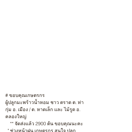
# ขอบคุณเกษตรกร 
ผู้ปลูกมะพร้าวน้ำหอม ชาว ตราด ต. ท่า
กุ่ม อ. เมือง / ต. หาดเล็ก และ ไม้รูด อ. 
คลองใหญ่
    ** จัดส่งแล้ว 2900 ต้น ขอบคุณนะคะ 
  " ช่วงหน้าฝน เกษตรกร สนใจ ปลูก