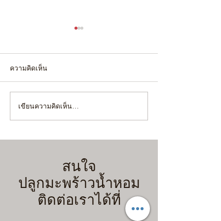
ความคิดเห็น
เขียนความคิดเห็น…
4 เทคนิคขั้นตอน เตรียม
"ยกร่อง" หรือ "ไม่
สวนมะพร้าวน้ำหอมรับฝน
เลือกผิดชีวิตเปลี่
ฉบับคนขี้เกียจแต่ได้ผลจริง!
ก่อนขุด จะได้ไม่เ
(มือใหม่ทำตามได้เลย)
สนใจ
ปลูกมะพร้าวน้ำหอม
ติดต่อเราได้ที่