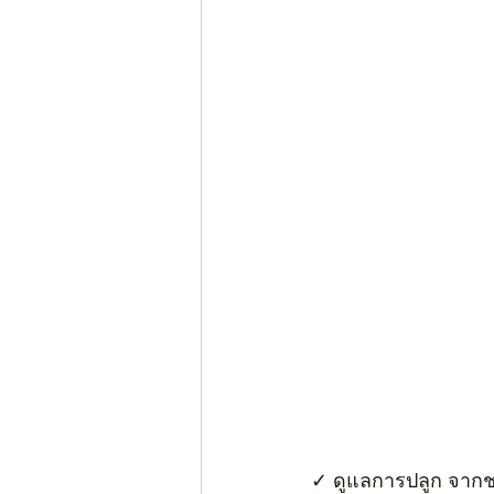
✓ ดูแลการปลูก จา