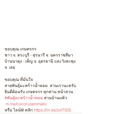
ขอบคุณ เกษตรกร 
ชาว จ. สระบุรี - สุรนารี จ. นครราชสีมา
บ้านนาดุง - เพ็ญ จ. อุดรธานี และวังสะพุง 
จ. เลย
ขอบคุณ ที่มั่นใจ 
สายพันธุ์มะพร้าวน้ำหอม  สวนเรานะครับ
ยินดีต้อนรับ เกษตรกร ทุกท่าน หน้าสวน
#พันธุ์มะพร้าวน้ำหอม
 สวนบ้านแพ้ว
m.me/coconutaromatic
หรือ ไลน์@ คลิก 
https://lin.ee/zoIT505