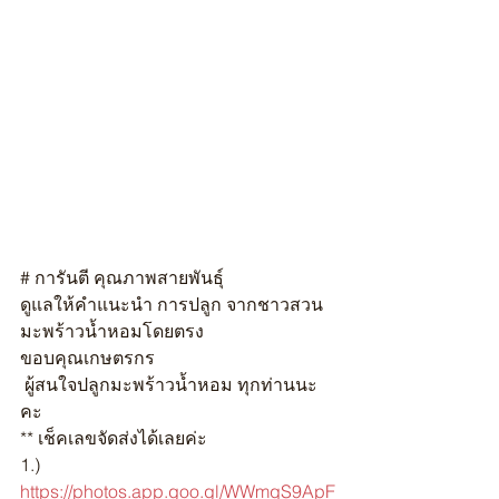
# การันตี คุณภาพสายพันธุ์ 
ดูแลให้คำแนะนำ การปลูก จากชาวสวน
มะพร้าวน้ำหอมโดยตรง
ขอบคุณเกษตรกร
 ผู้สนใจปลูกมะพร้าวน้ำหอม ทุกท่านนะ
คะ
** เช็คเลขจัดส่งได้เลยค่ะ
1.) 
https://photos.app.goo.gl/WWmqS9ApF