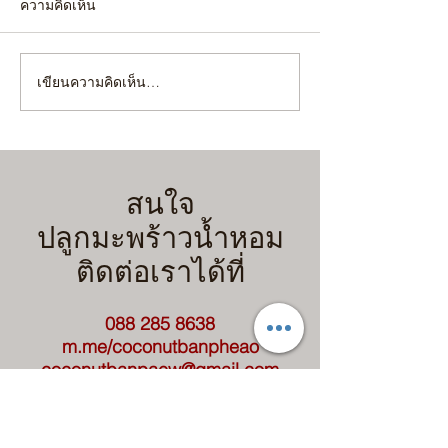
ความคิดเห็น
เขียนความคิดเห็น…
4 เทคนิคขั้นตอน เตรียม
"ยกร่อง" หรือ "ไม่
สวนมะพร้าวน้ำหอมรับฝน
เลือกผิดชีวิตเปลี่
ฉบับคนขี้เกียจแต่ได้ผลจริง!
ก่อนขุด จะได้ไม่เ
(มือใหม่ทำตามได้เลย)
สนใจ
ปลูกมะพร้าวน้ำหอม
ติดต่อเราได้ที่
088 285 8638
m.me/coconutbanpheao
coconutbanpaew@gmail.com