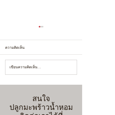
ความคิดเห็น
เขียนความคิดเห็น…
4 เทคนิคขั้นตอน เตรียม
"ยกร่อง" หรือ "ไม่
สวนมะพร้าวน้ำหอมรับฝน
เลือกผิดชีวิตเปลี่
ฉบับคนขี้เกียจแต่ได้ผลจริง!
ก่อนขุด จะได้ไม่เ
(มือใหม่ทำตามได้เลย)
สนใจ
ปลูกมะพร้าวน้ำหอม