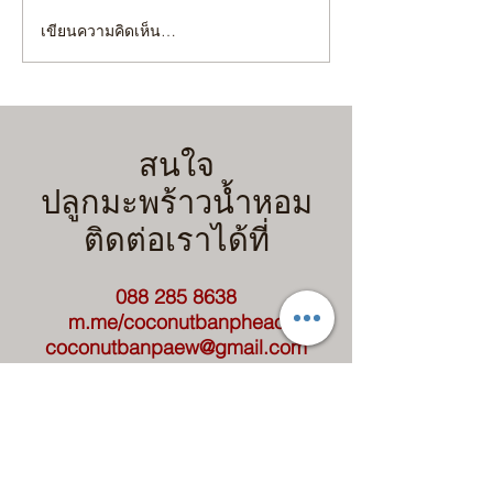
เขียนความคิดเห็น…
4 เทคนิคขั้นตอน เตรียม
"ยกร่อง" หรือ "ไม่
สวนมะพร้าวน้ำหอมรับฝน
เลือกผิดชีวิตเปลี่
ฉบับคนขี้เกียจแต่ได้ผลจริง!
ก่อนขุด จะได้ไม่เ
(มือใหม่ทำตามได้เลย)
สนใจ
ปลูกมะพร้าวน้ำหอม
ติดต่อเราได้ที่
088 285 8638
m.me/coconutbanpheao
coconutbanpaew@gmail.com
ติดต่อ-สอบถาม