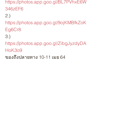
https://photos.app.goo.gl/BL7PVhxE6W
346zEF6
2.) 
https://photos.app.goo.gl/9ojKMBfkZoK
Eg6Cr8
3.) 
https://photos.app.goo.gl/ZibgJyzdyDA
HoK3o9
ของถึงปลายทาง 10-11 เมย 64