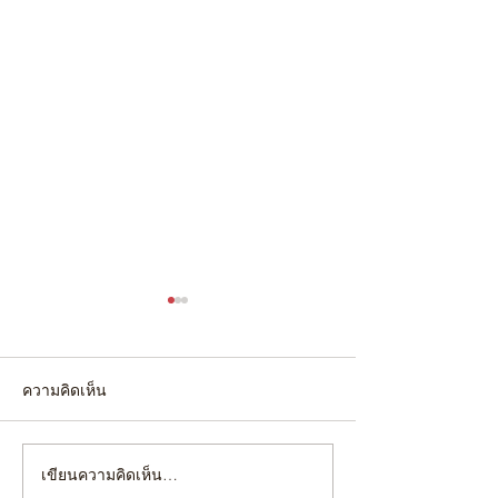
ความคิดเห็น
เขียนความคิดเห็น…
4 เทคนิคขั้นตอน เตรียม
"ยกร่อง" หรือ "ไม่