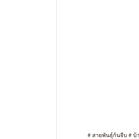
# สายพันธุ์ก้นจีบ # 