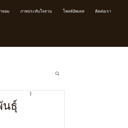
้ำหอม
ภาพประทับใจสวน
โพสต์อัพเดท
ติดต่อเรา
นธุ์