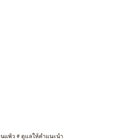
บ้านแพ้ว # ดูแลให้คำแนะนำ