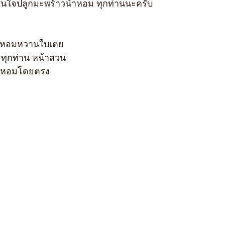
สนใจปลูกมะพร้าวน้ำหอม ทุกท่านนะครับ
บ น้ำหอมหวานใบเตย
รทุกท่าน หน้าสวน
้ำหอมโดยตรง